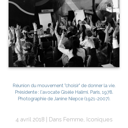
Réunion du mouvement "choisir" de donner la vie.
Présidente : l'avocate Gisèle Halimi. Paris, 1978.
Photographie de Janine Niepce (1921-2007).
4 avril 2018
Dans
Femme
,
Iconiques