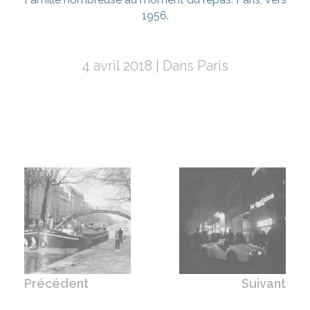
1956.
4 avril 2018
Dans
Paris
Navigation
de
l’article
Précédent
Suivant
ARTICLE
PÉNICHE SUR LE
ARTICLE
ENSEIGNES
PRÉCÉDENT:
CANAL SAINT-MARTIN,
LUMINEUSES DES
SUIVANT: