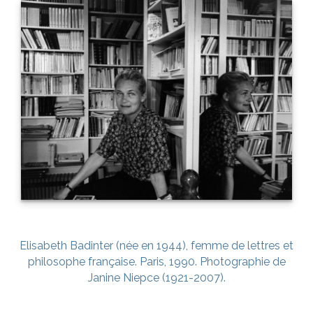
Elisabeth Badinter (née en 1944), femme de lettres et
philosophe française. Paris, 1990. Photographie de
Janine Niepce (1921-2007).